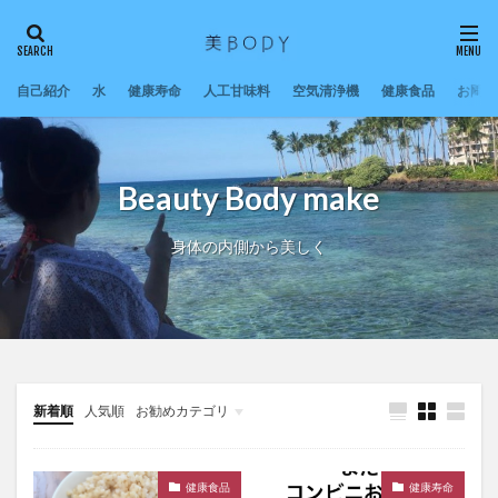
自己紹介
水
健康寿命
人工甘味料
空気清浄機
健康食品
お問い
Beauty Body make
身体の内側から美しく
新着順
人気順
お勧めカテゴリ
未分類
健康食品
健康寿命